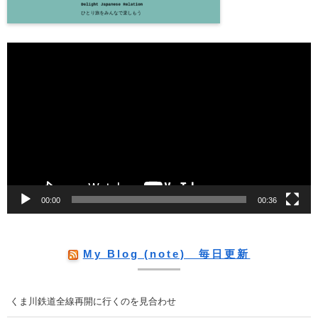
動
画
プ
レ
ー
ヤ
ー
00:00
00:36
My Blog (note) 毎日更新
くま川鉄道全線再開に行くのを見合わせ