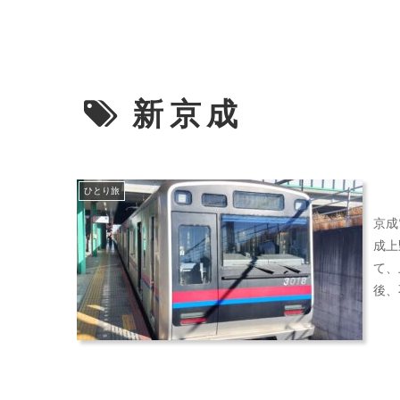
新京成
ひとり旅
京成
成上
て、
後、