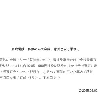
京成電鉄・各停のみで全線、意外と安く乗れる
電鉄の全線フリー切符は無いので、普通乗車券だけで全線乗車京
野8:36→ちはら台10:05 990円浜松6:58発のひかり号で東京に出
上野東京ラインの上野行き、なるべく南側の空いた車内で移動
不忍口を出て京成上野駅へ。不忍口まで...
2025.02.02