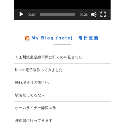
ー
00:00
00:36
ヤ
ー
My Blog (note) 毎日更新
くま川鉄道全線再開に行くのを見合わせ
Kindle電子版作ってみました
飛行場巡りの旅行記
駅名知ってるなぁ
ホームライナー静岡４号
沖縄県に行ってきます