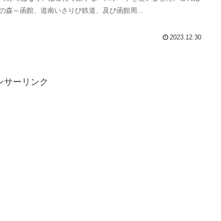
の森～函館、道南いさりび鉄道、及び函館周...
2023.12.30
ンサーリンク