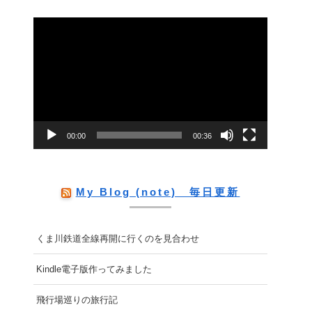
動
画
プ
レ
ー
00:00
00:36
ヤ
ー
My Blog (note) 毎日更新
くま川鉄道全線再開に行くのを見合わせ
Kindle電子版作ってみました
飛行場巡りの旅行記