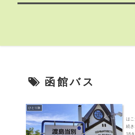
函館バス
ひとり旅
はこ
続き
18