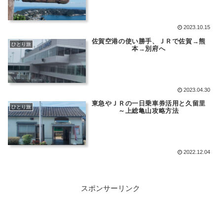
2023.10.15
佐賀空港の使い勝手、ＪＲで佐賀→熊
ひとり旅
本→別府へ
2023.04.30
東急やＪＲの一日乗車券活用と久留里
ひとり旅
～上総亀山攻略方法
2022.12.04
スポンサーリンク