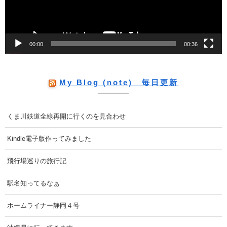
ヤ
ー
00:00
00:36
My Blog (note) 毎日更新
くま川鉄道全線再開に行くのを見合わせ
Kindle電子版作ってみました
飛行場巡りの旅行記
駅名知ってるなぁ
ホームライナー静岡４号