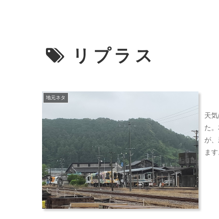
リプラス
地元ネタ
天気
た。
が、
ます