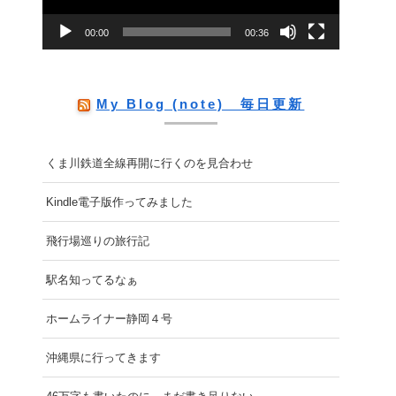
ー
00:00
00:36
ヤ
ー
My Blog (note) 毎日更新
くま川鉄道全線再開に行くのを見合わせ
Kindle電子版作ってみました
飛行場巡りの旅行記
駅名知ってるなぁ
ホームライナー静岡４号
沖縄県に行ってきます