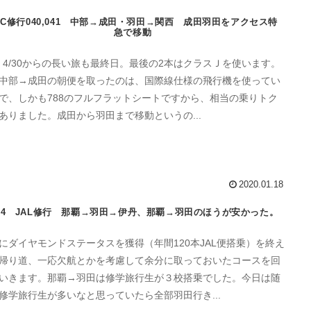
GC修行040,041 中部→成田・羽田→関西 成田羽田をアクセス特
急で移動
4 4/30からの長い旅も最終日。最後の2本はクラスＪを使います。
中部→成田の朝便を取ったのは、国際線仕様の飛行機を使ってい
で、しかも788のフルフラットシートですから、相当の乗りトク
ありました。成田から羽田まで移動というの...
2020.01.18
2/4 JAL修行 那覇→羽田→伊丹、那覇→羽田のほうが安かった。
にダイヤモンドステータスを獲得（年間120本JAL便搭乗）を終え
帰り道、一応欠航とかを考慮して余分に取っておいたコースを回
いきます。那覇→羽田は修学旅行生が３校搭乗でした。今日は随
修学旅行生が多いなと思っていたら全部羽田行き...