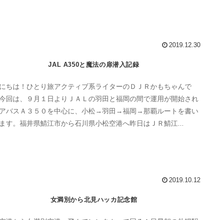
2019.12.30
JAL A350と魔法の扉潜入記録
にちは！ひとり旅アクティブ系ライターのＤＪＲかもちゃんで
今回は、９月１日よりＪＡＬの羽田と福岡の間で運用が開始され
アバスＡ３５０を中心に、小松→羽田→福岡→那覇ルートを書い
ます。福井県鯖江市から石川県小松空港へ昨日はＪＲ鯖江...
2019.10.12
女満別から北見ハッカ記念館