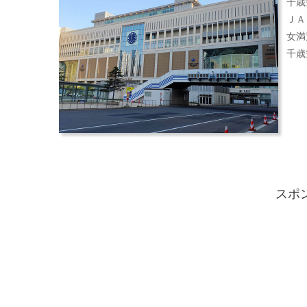
千歳
ＪＡ
女満
千歳
スポ