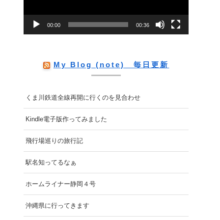
ー
00:00
00:36
ヤ
ー
My Blog (note) 毎日更新
くま川鉄道全線再開に行くのを見合わせ
Kindle電子版作ってみました
飛行場巡りの旅行記
駅名知ってるなぁ
ホームライナー静岡４号
沖縄県に行ってきます