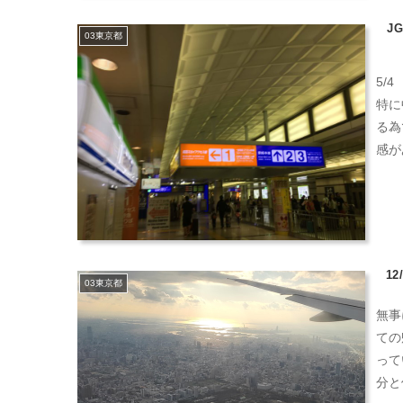
J
03東京都
5/
特に
る為
感が
1
03東京都
無事
ての
って
分と