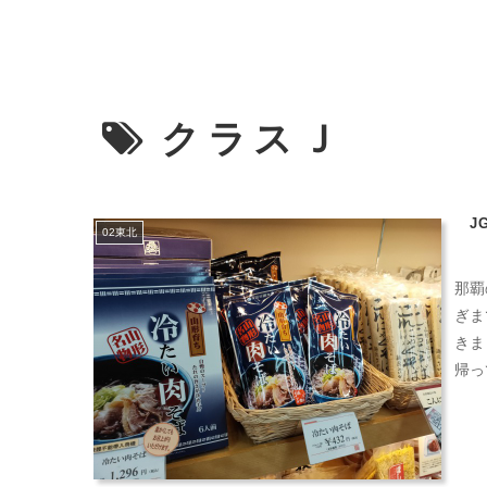
クラスＪ
J
02東北
那覇
ぎま
きま
帰っ