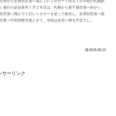
空港から女満別空港へ飛んでレンタカーで回る１日早朝の札幌駅
Ｌ修行の必須条件７月２８日は、札幌から新千歳空港へ向かい、
別空港へ飛んで１日レンタカーを使って観光し、女満別空港⇒新
空港⇒中部国際空港ときて、当初は自宅へ帰る予定でし...
2019.08.23
ンサーリンク