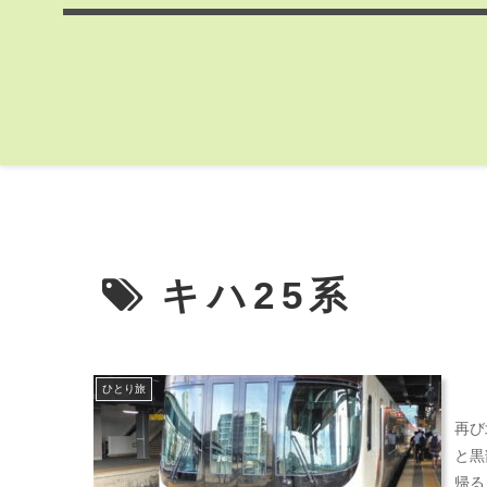
キハ25系
ひとり旅
再び
と黒
帰る