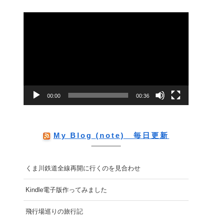
動
画
プ
レ
ー
00:00
00:36
ヤ
ー
My Blog (note) 毎日更新
くま川鉄道全線再開に行くのを見合わせ
Kindle電子版作ってみました
飛行場巡りの旅行記