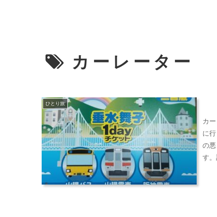
カーレーター
ひとり旅
カー
に行
の悪
す。