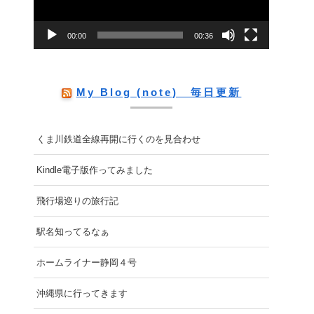
ー
00:00
00:36
ヤ
ー
My Blog (note) 毎日更新
くま川鉄道全線再開に行くのを見合わせ
Kindle電子版作ってみました
飛行場巡りの旅行記
駅名知ってるなぁ
ホームライナー静岡４号
沖縄県に行ってきます