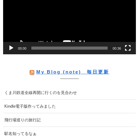
プ
レ
ー
ヤ
ー
00:00
00:36
My Blog (note) 毎日更新
くま川鉄道全線再開に行くのを見合わせ
Kindle電子版作ってみました
飛行場巡りの旅行記
駅名知ってるなぁ